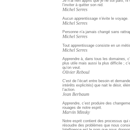
Je n’ai rien appris que je ne soi parti, n
l’inviter à quitter son nid.
Michel Serres
Aucun apprentissage n’évite le voyage.
Michel Serres
Personne n’a jamais changé sans rattra
Michel Serres
Tout apprentissage consiste en un méti
Michel Serres
Apprendre à, dans tous les domaines, c’
plus utile mais aussi la plus difficile ; c
qu’on veut.
Olivier Reboul
C’est de l’écart entre besoin et demande
intérêts explicités) que nait le désir, él
l’action.
Jean Berbaum
Apprendre, c’est produire des changemen
rouages de notre esprit.
Marvin Minsky
Notre esprit contient des processus qui
résoudre des problèmes que nous consid
Intelligence est le nom que nous donno