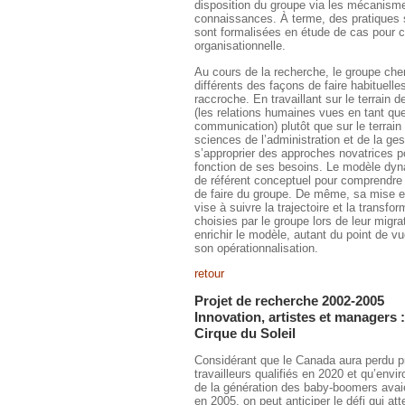
disposition du groupe via les mécanism
connaissances. À terme, des pratiques 
sont formalisées en étude de cas pour 
organisationnelle.
Au cours de la recherche, le groupe che
différents des façons de faire habituelle
raccroche. En travaillant sur le terrain
(les relations humaines vues en tant q
communication) plutôt que sur le terrain 
sciences de l’administration et de la ges
s’approprier des approches novatrices po
fonction de ses besoins. Le modèle dyn
de référent conceptuel pour comprendre l
de faire du groupe. De même, sa mise e
vise à suivre la trajectoire et la transfo
choisies par le groupe lors de leur migrat
enrichir le modèle, autant du point de 
son opérationnalisation.
retour
Projet de recherche 2002-2005
Innovation, artistes et managers 
Cirque du Soleil
Considérant que le Canada aura perdu p
travailleurs qualifiés en 2020 et qu’envi
de la génération des baby-boomers avaien
en 2005, on peut anticiper le défi qui at