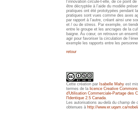
l’innovation circule-t-elle, de ce point 
être décryptée à l’aide du modèle présen
pratiques ont été prototypées pendant l
pratiques sont vues comme des axes agi
par rapport à l’autre, créant ainsi une so
et / ou de stress. Par exemple, on tiend
entre le groupe et les ancrages de la cul
baigne. Au cœur, on retrouve un ensembl
agir pour favoriser la circulation de l’éne
exemple les rapports entre les personne
retour
Cette
création
par
Isabelle Mahy
est mis
termes de la
licence Creative Commons
d'Utilisation Commerciale-Partage des Co
l'Identique 2.5 Canada
.
Les autorisations au-delà du champ de c
obtenues à
http://www.er.uqam.ca/nobel