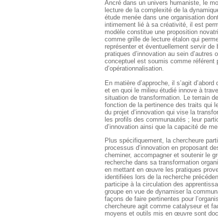
Ancré dans un univers humaniste, le mo
lecture de la complexité de la dynamique
étude menée dans une organisation dont
intimement lié à sa créativité, il est pe
modèle constitue une proposition novatr
comme grille de lecture étalon qui perme
représenter et éventuellement servir de 
pratiques d’innovation au sein d’autres 
conceptuel est soumis comme référent p
d’opérationnalisation.
En matière d’approche, il s’agit d’abo
et en quoi le milieu étudié innove à trav
situation de transformation. Le terrain d
fonction de la pertinence des traits qui l
du projet d’innovation qui vise la transfo
les profils des communautés ; leur part
d’innovation ainsi que la capacité de m
Plus spécifiquement, la chercheure part
processus d’innovation en proposant de
cheminer, accompagner et soutenir le gro
recherche dans sa transformation organ
en mettant en œuvre les pratiques prove
identifiées lors de la recherche précéde
participe à la circulation des apprentiss
groupe en vue de dynamiser la communa
façons de faire pertinentes pour l’organi
chercheure agit comme catalyseur et faci
moyens et outils mis en œuvre sont do