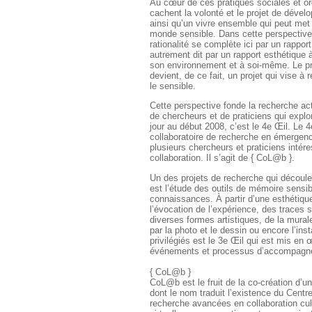
Au cœur de ces pratiques sociales et or
cachent la volonté et le projet de déve
ainsi qu’un vivre ensemble qui peut met e
monde sensible. Dans cette perspective
rationalité se complète ici par un rapport
autrement dit par un rapport esthétique à l
son environnement et à soi-même. Le p
devient, de ce fait, un projet qui vise à ré
le sensible.
Cette perspective fonde la recherche ac
de chercheurs et de praticiens qui explo
jour au début 2008, c’est le 4e Œil. Le 4e
collaboratoire de recherche en émergen
plusieurs chercheurs et praticiens intére
collaboration. Il s’agit de { CoL@b }.
Un des projets de recherche qui découle
est l’étude des outils de mémoire sens
connaissances. À partir d’une esthétique
l’évocation de l’expérience, des traces 
diverses formes artistiques, de la mural
par la photo et le dessin ou encore l’inst
privilégiés est le 3e Œil qui est mis en 
événements et processus d’accompagn
{ CoL@b }
CoL@b est le fruit de la co-création d’un
dont le nom traduit l’existence du Centr
recherche avancées en collaboration cult