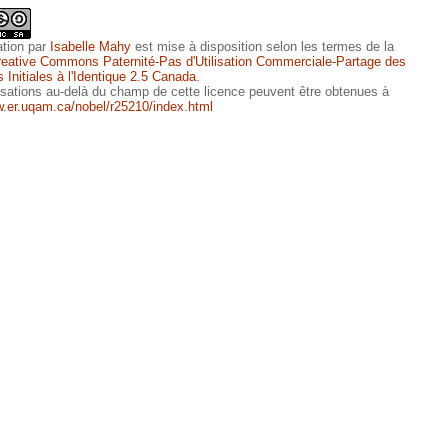
ation
par
Isabelle Mahy
est mise à disposition selon les termes de la
reative Commons Paternité-Pas d'Utilisation Commerciale-Partage des
 Initiales à l'Identique 2.5 Canada
.
isations au-delà du champ de cette licence peuvent être obtenues à
w.er.uqam.ca/nobel/r25210/index.html