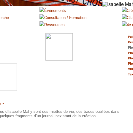
Pei
Pei
Ph
Ph
Ph
Ph
Vi
Tex
w >
s d’Isabelle Mahy sont des miettes de vie, des traces oubliées dans
quelques fragments d’un journal inexistant de la création.