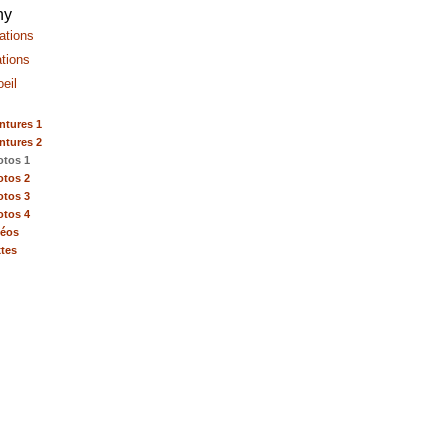
ntures 1
ntures 2
otos 1
otos 2
otos 3
otos 4
déos
tes